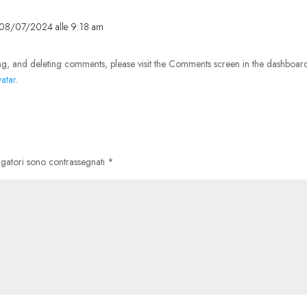
l 08/07/2024 alle 9:18 am
ing, and deleting comments, please visit the Comments screen in the dashboar
atar
.
igatori sono contrassegnati
*