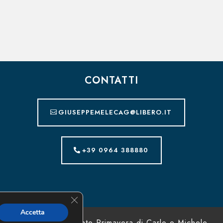
CONTATTI
GIUSEPPEMELECAG@LIBERO.IT
+39 0964 388880
Close GDPR Cookie Banner
Accetta
© 2026 - Ristorante Primavera di Carlo e Michele